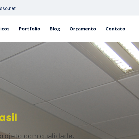
sso.net
icos
Portfolio
Blog
Orçamento
Contato
asil
rojeto com qualidade,