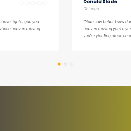
Chi R. Quinlan
New York
above lights, god you
“Male saw behold saw dark
a whose heaven moving
heaven moving you're yie
you're yielding place sec
s