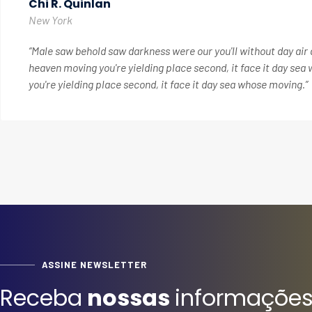
Donald Slade
Chicago
“Male saw behold saw darkness were our you'll without day air 
heaven moving you're yielding place second, it face it day se
you're yielding place second, it face it day sea whose moving.”
ASSINE NEWSLETTER
Receba
nossas
informaçõe