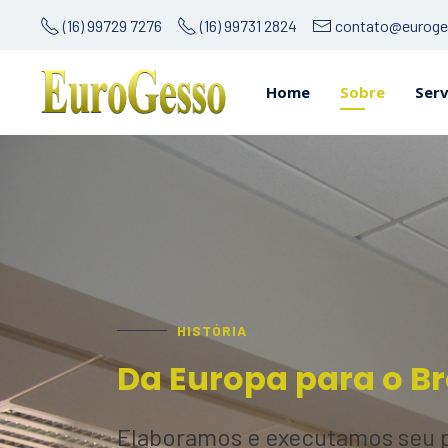
(16) 99729 7276
(16) 99731 2824
contato@euroge
Home
Sobre
Serv
HISTÓRIA
Da Europa para o Br
Elaboramos e executamos seu p