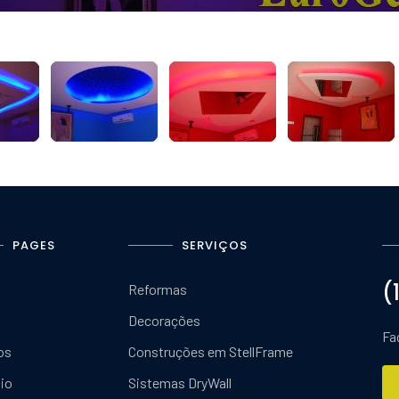
PAGES
SERVIÇOS
(
Reformas
Decorações
Fa
os
Construções em StellFrame
lio
Sistemas DryWall