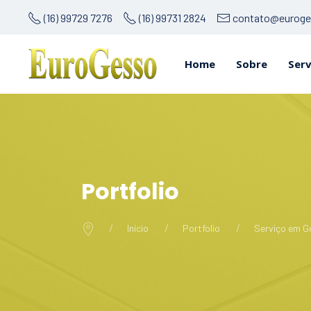
(16) 99729 7276
(16) 99731 2824
contato@euroge
Home
Sobre
Serv
Portfolio
Início
Portfolio
Serviço em Ge